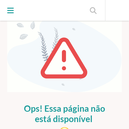
shopping_cart
ERRO 404
Ops! Essa página não
está disponível