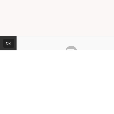
Ok!
Consultar Certificado
Consulte aqui a autenticidade do
m somos?
certificado.