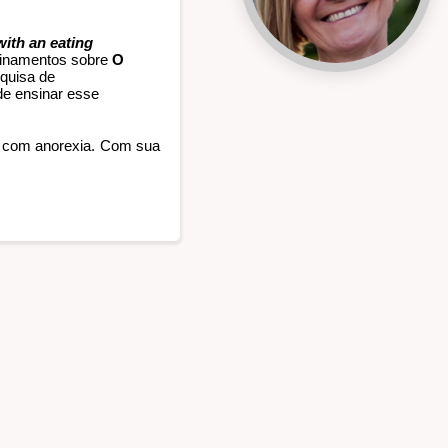
ith an eating 
einamentos sobre 
O 
quisa de 
de ensinar esse 
o com anorexia. Com sua 