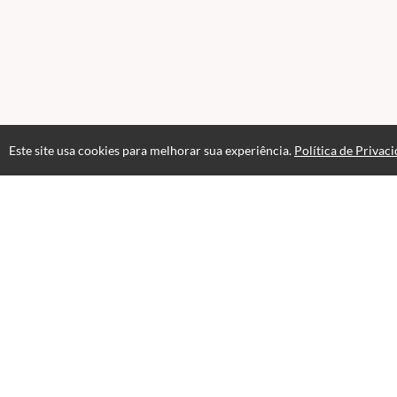
Este site usa cookies para melhorar sua experiência.
Política de Privac
Atendimento
De Segunda à Sexta das 8h00 às 17h00
+5511998346853
Fale Conosco
CNPJ: 38.080.549/0001-06