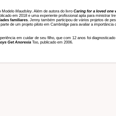
o Modelo 
Maudsley
. Além de autora do livro 
Caring for a loved one w
licado em 2018 e uma experiente profissional apta para ministrar tr
ades familiares
. Jenny também participou de vários projetos de pes
o parte de um projeto piloto em Cambridge para avaliar a importância 
experiência em cuidar de seu filho, que com 12 anos foi diagnosticad
oys Get Anorexia
 Too, publicado em 2006. 