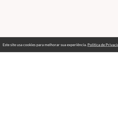
Este site usa cookies para melhorar sua experiência.
Política de Privac
Atendimento
De Segunda à Sexta das 8h00 às 17h00
+5511998346853
Fale Conosco
CNPJ: 38.080.549/0001-06