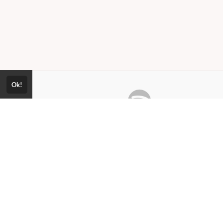
Ok!
Consultar Certificado
Consulte aqui a autenticidade do
m somos?
certificado.