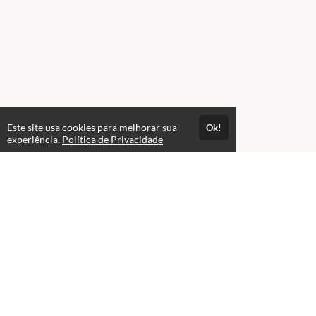
Este site usa cookies para melhorar sua
Ok!
experiência.
Política de Privacidade
Professores(as)
Fellipe Augusto Lenzing - BR